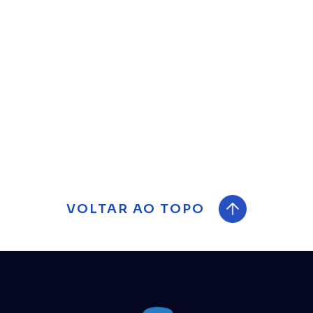
Accumed-Glicomed
Accumed-Glicomed vai do manual ao digital
em 30 dias com operação de alta performance.
Ver case
VOLTAR AO TOPO