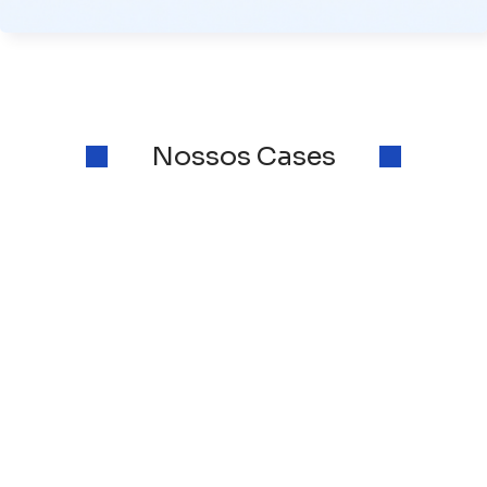
Nossos Cases
FINTECH
Credihome by Loft